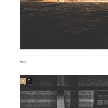
More
0
3