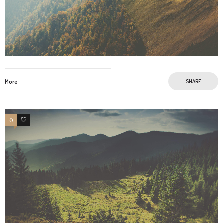
More
SHARE
0
1