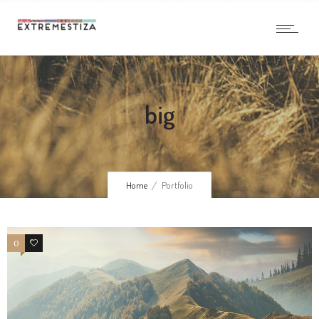
big
Home
Portfolio
0
2