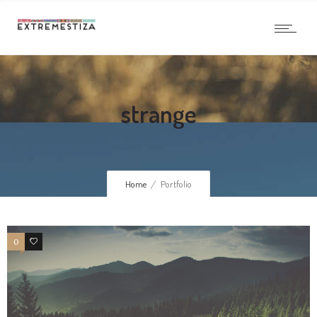
strange
Home
Portfolio
0
1