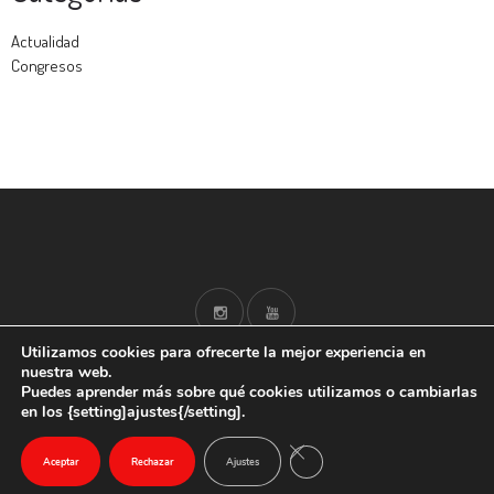
Actualidad
Congresos
Utilizamos cookies para ofrecerte la mejor experiencia en
nuestra web.
Puedes aprender más sobre qué cookies utilizamos o cambiarlas
en los {setting]ajustes{/setting].
Aceptar
Rechazar
Ajustes
© 2025.
CERRAR EL BANNER DE COO